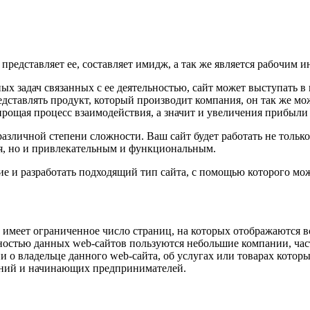
редставляет ее, составляет имидж, а так же является рабочим 
 задач связанных с ее деятельностью, сайт может выступать в 
дставлять продукт, который производит компания, он так же мо
прощая процесс взаимодействия, а значит и увеличения прибыли
азличной степени сложности. Ваш сайт будет работать не тольк
ля, но и привлекательным и функциональным.
е и разработать подходящий тип сайта, с помощью которого мо
й имеет ограниченное число страниц, на которых отображаются
ностью данных web-сайтов пользуются небольшие компании, час
 о владельце данного web-сайта, об услугах или товарах которы
паний и начинающих предпринимателей.