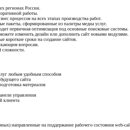
ех регионах России.
поративной работы.
ес процессов на всех этапах производства работ.
 пакеты, сформированные из палитры медиа услуг.
ходит первичная оптимизация под основные поисковые системы.
сможете изменить дизайн или дополнить сайт новыми модулями.
е короткие сроки на создание сайтов.
никающим вопросам.
й сложности.
услуг любым удобным способом
будущего сайта
подготовка материалов
панели управления
й клиента
рных) направленные на поддержание рабочего состояния web-сай