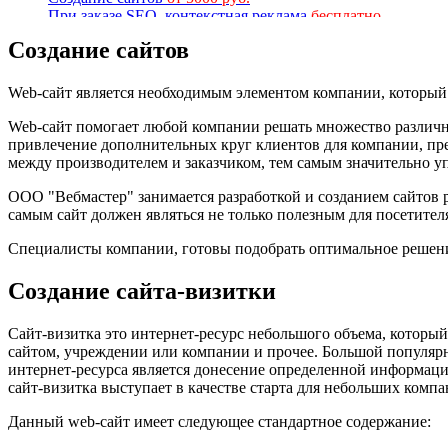
При заказе SEO, контекстная реклама
бесплатно
Интернет-магазин
от 10000 руб.
Создание сайтов
При заказе SEO, обслуживание сайта
бонусом
Web-сайт является необходимым элементом компании, который п
Web-сайт помогает любой компании решать множество различных
привлечение дополнительных круг клиентов для компании, пре
между производителем и заказчиком, тем самым значительно у
ООО "Вебмастер" занимается разработкой и созданием сайтов р
самым сайт должен являться не только полезным для посетите
Специалисты компании, готовы подобрать оптимальное решени
Создание сайта-визитки
Сайт-визитка это интернет-ресурс небольшого объема, которы
сайтом, учреждении или компании и прочее. Большой популяр
интернет-ресурса является донесение определенной информации
сайт-визитка выступает в качестве старта для небольших ком
Данный web-сайт имеет следующее стандартное содержание: